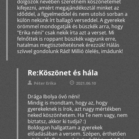
dolgozók nevében szeretném köszönetemet
kifejezni, amiért megajándékoztál minket az
időddel, a figyelmeddel és nem utolsó sorban a
külön nekünk írt ballagó verseddel. A gyerekek
örömmel mondogatják és büszkék arra, hogy
"Erika néni" csak nekik írta azt a verset. Mi
felnőttek is roppant büszkék vagyunk erre,
hatalmas megtiszteltetésnek érezzük! Hálás
szívvel gondolunk Rád! Millió ölelés, imádunk!
Re:Köszönet és hála
Péter Erika
2021.06.10
Drága Ibolya óvó néni!
Mindig is mondtam, hogy az, hogy
gyerekeknek is írok, azt nagy mértékben
neked köszönhetem. Ha Te nem vagy, nem
biztatsz, akkor ki tudja? :)
Boldogan hallgattam a gyerekek
előadásában a versem. Szépen, érthetően