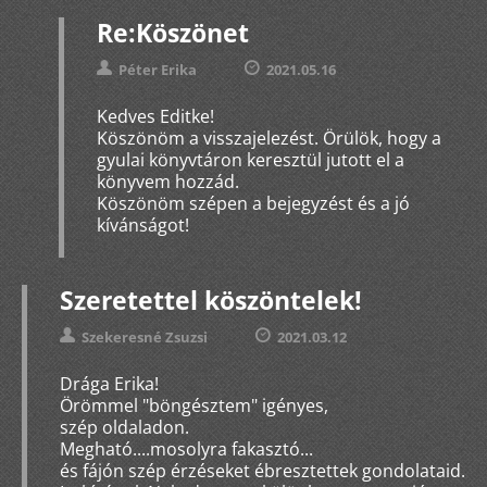
Re:Köszönet
Péter Erika
2021.05.16
Kedves Editke!
Köszönöm a visszajelezést. Örülök, hogy a
gyulai könyvtáron keresztül jutott el a
könyvem hozzád.
Köszönöm szépen a bejegyzést és a jó
kívánságot!
Szeretettel köszöntelek!
Szekeresné Zsuzsi
2021.03.12
Drága Erika!
Örömmel "böngésztem" igényes,
szép oldaladon.
Megható....mosolyra fakasztó...
és fájón szép érzéseket ébresztettek gondolataid.