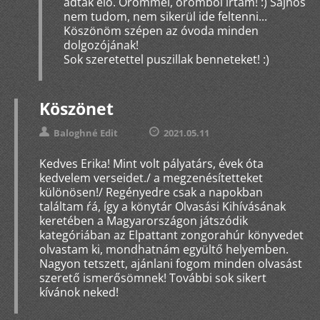
adták elő. Örömmel, örömből írtam! :) Sajnos
nem tudom, nem sikerül ide feltenni...
Köszönöm szépen az óvoda minden
dolgozójának!
Sok szeretettel puszillak benneteket! :)
Köszönet
Baloghné Edit
2021.05.11
Kedves Erika! Mint volt pályatárs, évek óta
kedvelem verseidet./ a megzenésítetteket
különösen!/ Regényedre csak a napokban
találtam ŕá, így a könytár Olvasási Kihívásának
keretében a Magyarországon játszódik
kategóriában az Elpattant zongorahúr könyvedet
olvastam ki, mondhatnám együltő helyemben.
Nagyon tetszett, ajánlani fogom minden olvasást
szerető ismerősömnek! További sok sikert
kívánok neked!