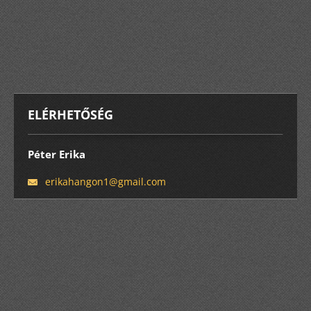
ELÉRHETŐSÉG
Péter Erika
erikahan
gon1@gma
il.com