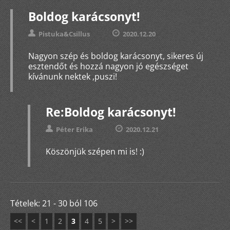
Boldog karácsonyt!
Pistuka&Csillus
2020.12.20
Nagyon szép és boldog karácsonyt, sikeres új
esztendőt és hozzá nagyon jó egészséget
kívánunk nektek ,puszi!
Re:Boldog karácsonyt!
Péter Erika
2020.12.21
Köszönjük szépen mi is! :)
Tételek: 21 - 30 ból 106
<<
<
1
2
3
4
5
>
>>