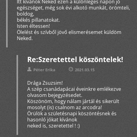
Itt kívánok Neked ezen a különleges napon jó
egészséget, még sok évi alkotó munkát, örömteli,
boldog,
békés pillanatokat.
Isten éltessen!
Ölelést és szívből jövő elismerésemet küldöm
Neked.
Re:Szeretettel köszöntelek!
Péter Erika
2021.03.15
Drága Zsuzsim!
A szép csanádapácai éveinkre emlékezve
olvasom bejegyzésedet.
Köszönöm, hogy nálam jártál és sikerült
mosolyt (is) csalnom az arcodra!
Örülök a születésnapi köszöntésnek és
hasonló jókat kívánok
neked is, szeretettel ! :)