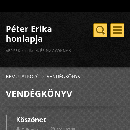
Péter Erika
honlapja
VERSEK kicsiknek ÉS NAGYOKNAK
BEMUTATKOZÓ
>
VENDÉGKÖNYV
VENDÉGKÖNYV
Köszönet
Z. Emma
2021.07.25