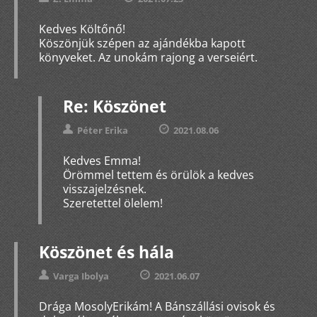
Kedves Költőnő!
Köszönjük szépen az ajándékba kapott
könyveket. Az unokám rajong a verseiért.
Re: Köszönet
Péter Erika
2021.08.06
Kedves Emma!
Örömmel tettem és örülök a kedves
visszajelzésnek.
Szeretettel ölelem!
Köszönet és hála
Varga Ibolya
2021.06.07
Drága MosolyErikám! A Bánszállási ovisok és