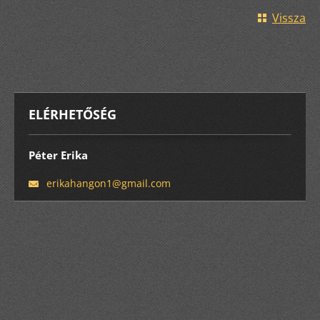
Vissza
ELÉRHETŐSÉG
Péter Erika
erikahan
gon1@gma
il.com