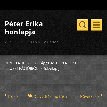
Péter Erika
honlapja
VERSEK kicsiknek ÉS NAGYOKNAK
BEMUTATKOZÓ
>
Képgaléria: VERSEIM
ILLUSZTRÁCIÓIBÓL
>
5.Dél.jpg
Előző
Diavetítés indítása
Következő