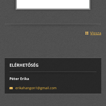
Vissza
ELÉRHETŐSÉG
Péter Erika
erikahan
gon1@gma
il.com