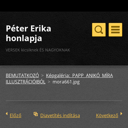
Péter Erika
honlapja
VERSEK kicsiknek ÉS NAGYOKNAK
BEMUTATKOZÓ
>
Képgaléria: PAPP ANIKÓ MÍRA
ILLUSZTRÁCIÓIBÓL
>
mora661.jpg
Előző
Diavetítés indítása
Következő