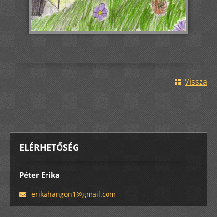
Vissza
ELÉRHETŐSÉG
Péter Erika
erikahan
gon1@gma
il.com