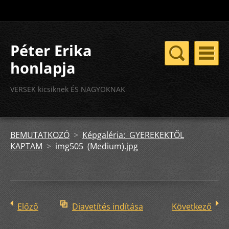
Péter Erika
honlapja
VERSEK kicsiknek ÉS NAGYOKNAK
BEMUTATKOZÓ
>
Képgaléria: GYEREKEKTŐL
KAPTAM
>
img505 (Medium).jpg
Előző
Diavetítés indítása
Következő