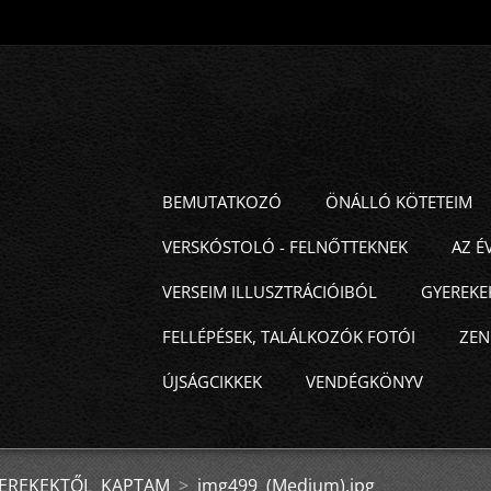
BEMUTATKOZÓ
ÖNÁLLÓ KÖTETEIM
VERSKÓSTOLÓ - FELNŐTTEKNEK
AZ É
VERSEIM ILLUSZTRÁCIÓIBÓL
GYEREKEK
FELLÉPÉSEK, TALÁLKOZÓK FOTÓI
ZEN
ÚJSÁGCIKKEK
VENDÉGKÖNYV
GYEREKEKTŐL KAPTAM
>
img499 (Medium).jpg