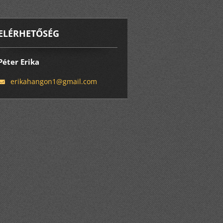
ELÉRHETŐSÉG
Péter Erika
erikahan
gon1@gma
il.com