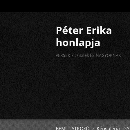
Péter Erika
honlapja
VERSEK kicsiknek ÉS NAGYOKNAK
BEMUTATKOZÓ
>
Képgaléria: 