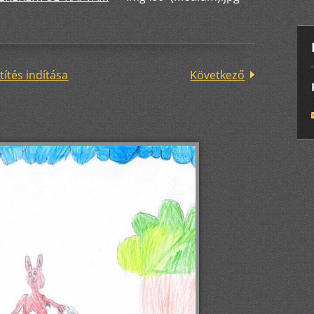
títés indítása
Következő