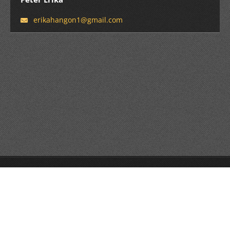
erikahan
gon1@gma
il.com
© 2013 Minden jog fenntartva.
Készíts ingyenes honlapot