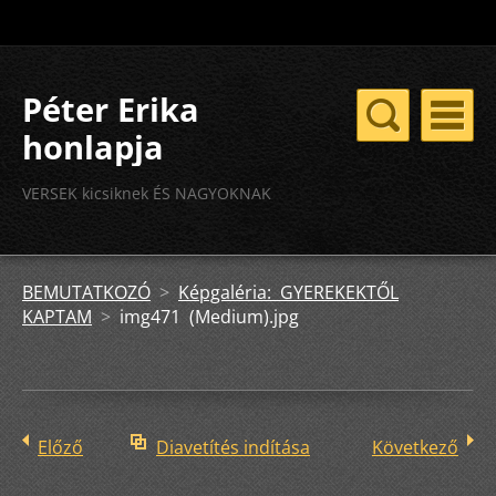
Péter Erika
honlapja
VERSEK kicsiknek ÉS NAGYOKNAK
BEMUTATKOZÓ
>
Képgaléria: GYEREKEKTŐL
KAPTAM
>
img471 (Medium).jpg
Előző
Diavetítés indítása
Következő