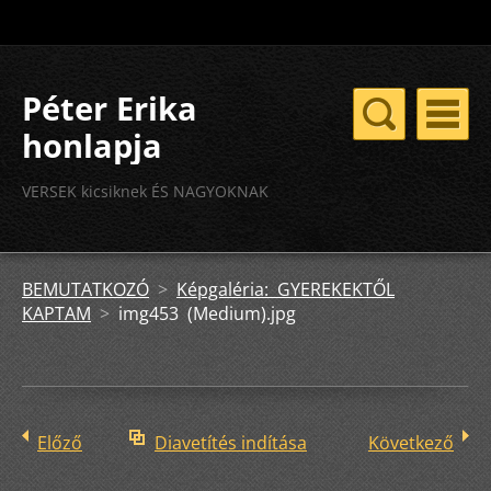
Péter Erika
honlapja
VERSEK kicsiknek ÉS NAGYOKNAK
BEMUTATKOZÓ
>
Képgaléria: GYEREKEKTŐL
KAPTAM
>
img453 (Medium).jpg
Előző
Diavetítés indítása
Következő