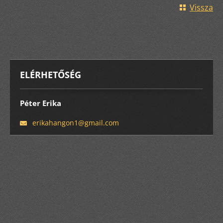
Vissza
ELÉRHETŐSÉG
Péter Erika
erikahan
gon1@gma
il.com