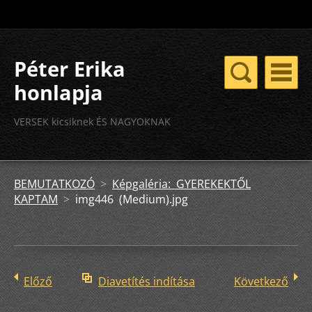
Péter Erika
honlapja
VERSEK kicsiknek ÉS NAGYOKNAK
BEMUTATKOZÓ
>
Képgaléria: GYEREKEKTŐL
KAPTAM
>
img446 (Medium).jpg
Előző
Diavetítés indítása
Következő