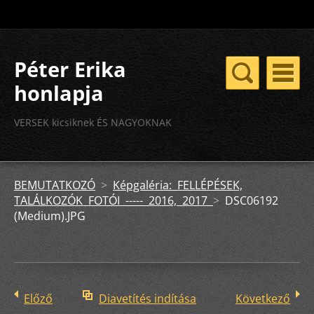
Péter Erika
honlapja
VERSEK kicsiknek ÉS NAGYOKNAK
BEMUTATKOZÓ
>
Képgaléria: FELLÉPÉSEK,
TALÁLKOZÓK FOTÓI ----- 2016, 2017
>
DSC06192
(Medium).JPG
Előző
Diavetítés indítása
Következő