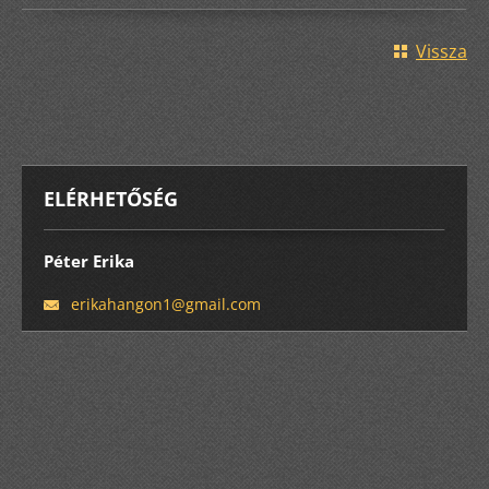
Vissza
ELÉRHETŐSÉG
Péter Erika
erikahan
gon1@gma
il.com