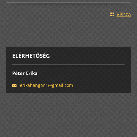
Vissza
ELÉRHETŐSÉG
Péter Erika
erikahan
gon1@gma
il.com