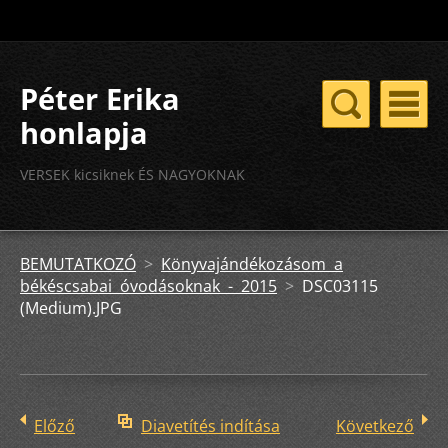
Péter Erika
honlapja
VERSEK kicsiknek ÉS NAGYOKNAK
BEMUTATKOZÓ
>
Könyvajándékozásom a
békéscsabai óvodásoknak - 2015
>
DSC03115
(Medium).JPG
Előző
Diavetítés indítása
Következő