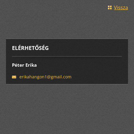
Vissza
ELÉRHETŐSÉG
Péter Erika
erikahan
gon1@gma
il.com