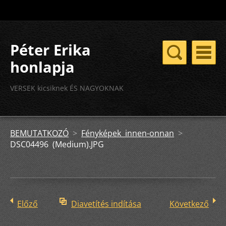
Péter Erika
honlapja
VERSEK kicsiknek ÉS NAGYOKNAK
BEMUTATKOZÓ
>
Fényképek innen-onnan
>
DSC04496 (Medium).JPG
Előző
Diavetítés indítása
Következő